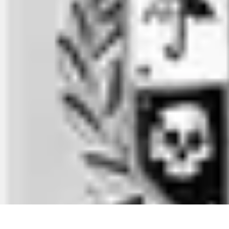
Services Mémoriaux
Personnalisation
Rituels et discours
Conseils pratiques
Rituels et Tradit
Services Mémoriaux