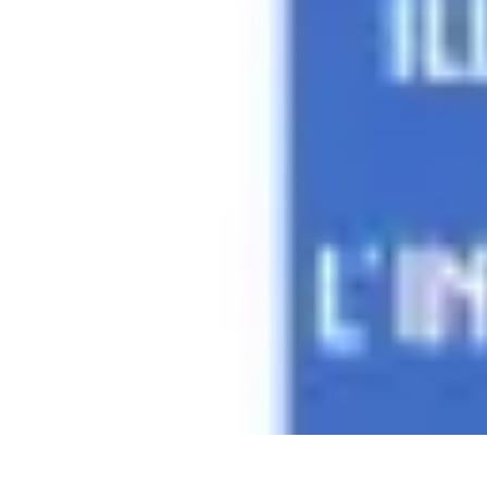
Services Mémoriaux
Personnalisation
Rituels et discours
Conseils pratiques
Rituels et Tradit
Services Mémoriaux