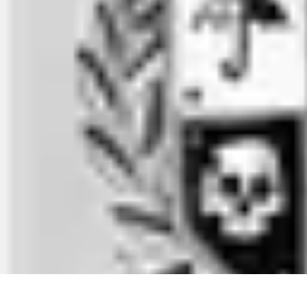
Services Mémoriaux
Personnalisation
Rituels et discours
Conseils pratiques
Rituels et Tradit
Services Mémoriaux