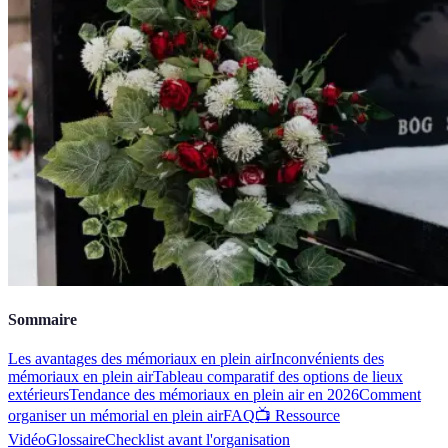
Sommaire
Les avantages des mémoriaux en plein air
Inconvénients des
mémoriaux en plein air
Tableau comparatif des options de lieux
extérieurs
Tendance des mémoriaux en plein air en 2026
Comment
organiser un mémorial en plein air
FAQ
📺 Ressource
Vidéo
Glossaire
Checklist avant l'organisation