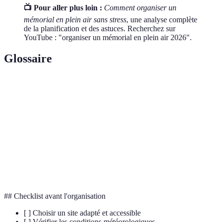
📺 Pour aller plus loin :
Comment organiser un
mémorial en plein air sans stress
, une analyse complète
de la planification et des astuces. Recherchez sur
YouTube : "organiser un mémorial en plein air 2026".
Glossaire
Terme
Définition
Cérémonie ou lieu honorant la mémoire d'une
Mémorial
personne.
Logistique
Organisation et gestion pratique d'un événement.
Sonorisation
Système pour assurer une bonne diffusion du son.
## Checklist avant l'organisation
[ ] Choisir un site adapté et accessible
[ ] Vérifier les conditions météorologiques