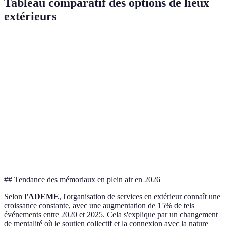
Tableau comparatif des options de lieux
extérieurs
Critère
Parc
Plage
Montagne
Verdict
Accessibilité
Bonne
Moyenne
Faible
Parc
Capacité
Haute
Variable
Variable
Parc
Protection
Faible
Faible
Faible
N/A
météo
Personnalisation
Haute
Haute
Moyenne
Parité
## Tendance des mémoriaux en plein air en 2026
Selon
l'ADEME
, l'organisation de services en extérieur connaît une
croissance constante, avec une augmentation de 15% de tels
événements entre 2020 et 2025. Cela s'explique par un changement
de mentalité où le soutien collectif et la connexion avec la nature