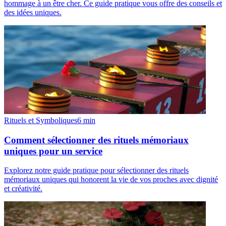
hommage à un être cher. Ce guide pratique vous offre des conseils et
des idées uniques.
Rituels et Symboliques
6
min
Comment sélectionner des rituels mémoriaux
uniques pour un service
Explorez notre guide pratique pour sélectionner des rituels
mémoriaux uniques qui honorent la vie de vos proches avec dignité
et créativité.