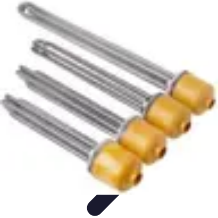
Services Mémoriaux
Personnalisation
Rituels et discours
Conseils pratiques
Rituels et
Traditions
Listes & Conseils
Services Mémoriaux