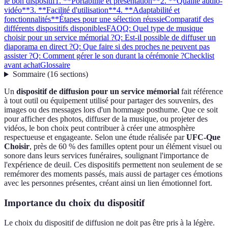
le bon dispositif
1. **Portabilité et présentation**
2. **Qualité audio-
vidéo**
3. **Facilité d'utilisation**
4. **Adaptabilité et
fonctionnalités**
Étapes pour une sélection réussie
Comparatif des
différents dispositifs disponibles
FAQ
Q: Quel type de musique
choisir pour un service mémorial ?
Q: Est-il possible de diffuser un
diaporama en direct ?
Q: Que faire si des proches ne peuvent pas
assister ?
Q: Comment gérer le son durant la cérémonie ?
Checklist
avant achat
Glossaire
Sommaire
(
16
sections
)
Un
dispositif de diffusion pour un service mémorial
fait référence
à tout outil ou équipement utilisé pour partager des souvenirs, des
images ou des messages lors d'un hommage posthume. Que ce soit
pour afficher des photos, diffuser de la musique, ou projeter des
vidéos, le bon choix peut contribuer à créer une atmosphère
respectueuse et engageante. Selon une étude réalisée par
UFC-Que
Choisir
, près de 60 % des familles optent pour un élément visuel ou
sonore dans leurs services funéraires, soulignant l'importance de
l'expérience de deuil. Ces dispositifs permettent non seulement de se
remémorer des moments passés, mais aussi de partager ces émotions
avec les personnes présentes, créant ainsi un lien émotionnel fort.
Importance du choix du dispositif
Le choix du dispositif de diffusion ne doit pas être pris à la légère.