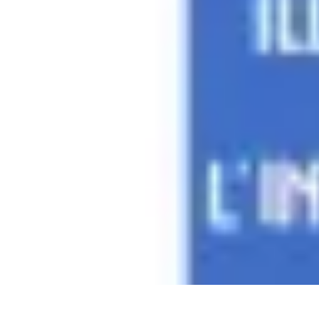
Services Mémoriaux
Personnalisation
Rituels et discours
Conseils pratiques
Rituels et Tradit
Services Mémoriaux