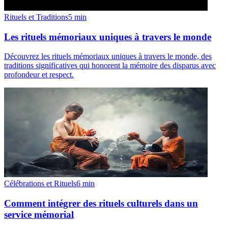
Rituels et Traditions
5
min
Les rituels mémoriaux uniques à travers le monde
Découvrez les rituels mémoriaux uniques à travers le monde, des
traditions significatives qui honorent la mémoire des disparus avec
profondeur et respect.
Célébrations et Rituels
6
min
Comment intégrer des rituels culturels dans un
service mémorial