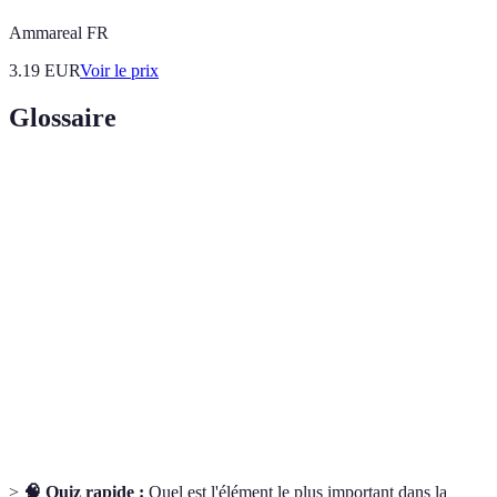
Ammareal FR
3.19
EUR
Voir le prix
Glossaire
Terme
Définition
Service
Cérémonie en hommage à un défunt, centrée sur
mémorial
la célébration de sa vie.
Mémorial
Élément symbolique ou souvenir du défunt, utilisé
personnalisé
pour honorer sa mémoire.
Atmosphère
Ambiance qui soutient l'émotion et la réflexion,
significative
essentielle dans un service mémorial.
>
🧠 Quiz rapide :
Quel est l'élément le plus important dans la