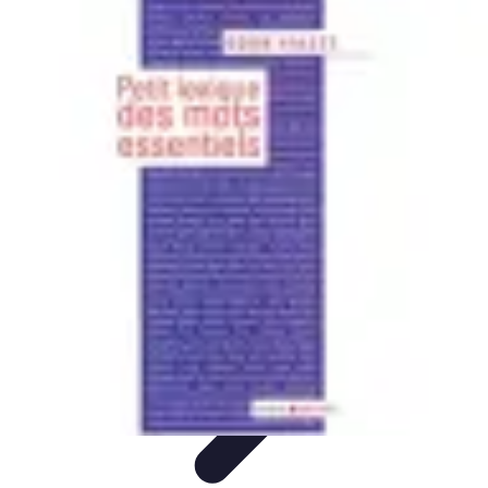
Services Mémoriaux
Personnalisation
Rituels et discours
Conseils pratiques
Rituels et
Traditions
Listes & Conseils
Services Mémoriaux