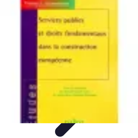
Services Mémoriaux
Personnalisation
Rituels et discours
Conseils pratiques
Rituels et
Traditions
Listes & Conseils
Services Mémoriaux