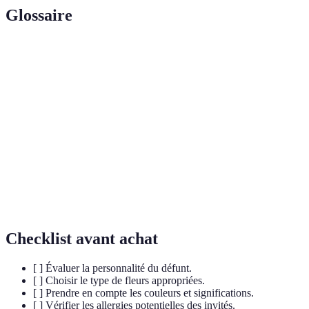
Glossaire
Terme
Définition
Arrangement
Composition de fleurs regroupées selon un
floral
thème ou une occasion.
Couronne
Cercle de fleurs souvent utilisé pour les
funéraire
cérémonies commémoratives.
Fleurs ou éléments qui minimisent les risques
Hypoallergénique
d'allergies.
Checklist avant achat
[ ] Évaluer la personnalité du défunt.
[ ] Choisir le type de fleurs appropriées.
[ ] Prendre en compte les couleurs et significations.
[ ] Vérifier les allergies potentielles des invités.