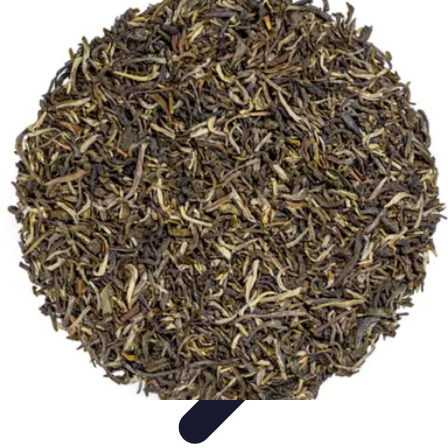
Services Mémoriaux
Personnalisation
Rituels et discours
Conseils pratiques
Rituels et
Traditions
Listes & Conseils
Services Mémoriaux