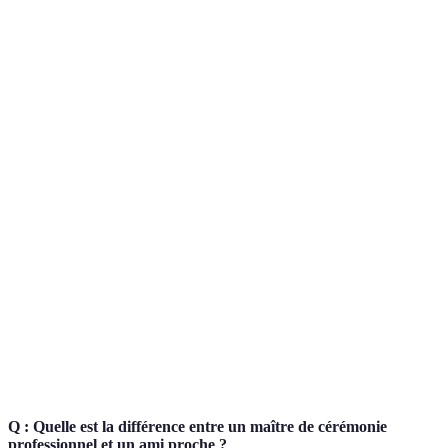
Type de maître de cérémonie
Points forts
Considérations
Grande
Peut sembler
Professional Funéraire
expérience,
froid
savoir-faire
Connaissance
Risque
Ami ou proche
intime du
d'émotion
défunt
excessive
Manque
Approche
d'expérience
Maître de cérémonie laïque
personnelle,
dans certains
adaptable
cas
Q : Quelle est la différence entre un maître de cérémonie
professionnel et un ami proche ?