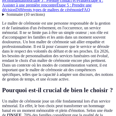
recommandations
Étape 3 : Prendre contact et évaluer
Étape 4 :
Assister à une première rencontre
Étape 5 : Prendre une
décision
Différents types de maîtres de cérémonie
FAQ
Sommaire
(
10
sections
)
Le maître de cérémonie est une personne responsable de la gestion
et de l'animation d'un événement, en l'occurrence, un service
mémorial. Il ne se limite pas à être un simple orateur ; son rôle est
d'accompagner les familles et les amis dans un moment souvent
douloureux. Un bon maître de cérémonie sait allier empathie et
professionnalisme. Il est là pour s'assurer que le service se déroule
dans le respect des volontés du défunt et de ses proches. En 2026,
les besoins de personnalisation des services funéraires ont évolué,
rendant le choix d'un maître de cérémonie encore plus pertinent.
Dans un contexte où les modes de commémoration varient, il est
important que le maître de cérémonie ait des compétences
spécifiques, telles que la capacité à adapter son discours, des notions
de gestion de temps, et une écoute active.
Pourquoi est-il crucial de bien le choisir ?
Un maître de cérémonie joue un rôle fondamental lors d'un service
mémorial. En effet, le bon choix peut transformer un hommage
banal en un moment mémorable et plein d'émotion. Selon une étude
de
l'INSEE
, 70% des familles considèrent que la qualité de la