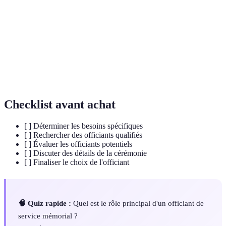
Officiant
hommage au défunt.
Service
Cérémonie organisée pour honorer la mémoire d'une
mémorial
personne décédée.
Cérémonie
Service funéraire non religieux, souvent axé sur la
laïque
célébration de la vie du défunt.
Checklist avant achat
[ ] Déterminer les besoins spécifiques
[ ] Rechercher des officiants qualifiés
[ ] Évaluer les officiants potentiels
[ ] Discuter des détails de la cérémonie
[ ] Finaliser le choix de l'officiant
🧠 Quiz rapide :
Quel est le rôle principal d'un officiant de
service mémorial ?