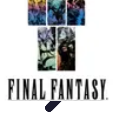
Services Mémoriaux
Personnalisation
Rituels et discours
Conseils pratiques
Rituels et
Traditions
Listes & Conseils
Services Mémoriaux