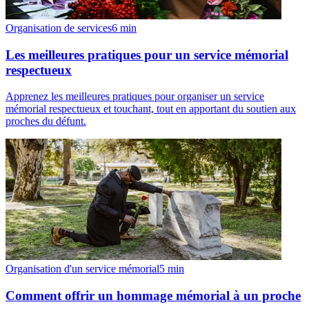
Organisation de services
6
min
Les meilleures pratiques pour un service mémorial
respectueux
Apprenez les meilleures pratiques pour organiser un service
mémorial respectueux et touchant, tout en apportant du soutien aux
proches du défunt.
Organisation d'un service mémorial
5
min
Comment offrir un hommage mémorial à un proche