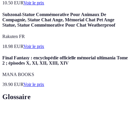
10.50
EUR
Voir le prix
Subzonal-Statue Commémorative Pour Animaux De
Compagnie, Statue Chat Ange, Mémorial Chat Pet Ange
Statue, Statue Commémorative Pour Chat Weatherproof
Rakuten FR
18.98
EUR
Voir le prix
Final Fantasy : encyclopédie officielle mémorial ultimania Tome
2 ; épisodes X, XI, XII, XIII, XIV
MANA BOOKS
39.90
EUR
Voir le prix
Glossaire
Terme
Définition
Personne qui dirige une cérémonie funéraire et rend