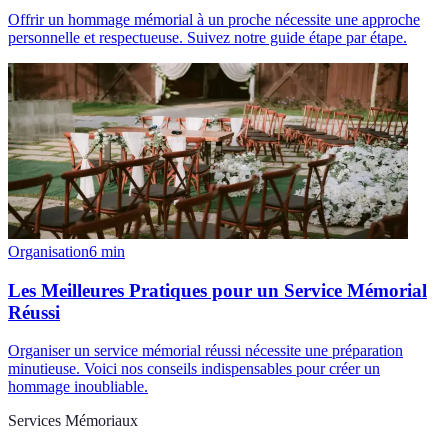
Offrir un hommage mémorial à un proche nécessite une approche
personnelle et respectueuse. Suivez notre guide étape par étape.
Organisation
6
min
Les Meilleures Pratiques pour un Service Mémorial
Réussi
Organiser un service mémorial réussi nécessite une préparation
minutieuse. Voici nos conseils indispensables pour créer un
hommage inoubliable.
Services Mémoriaux