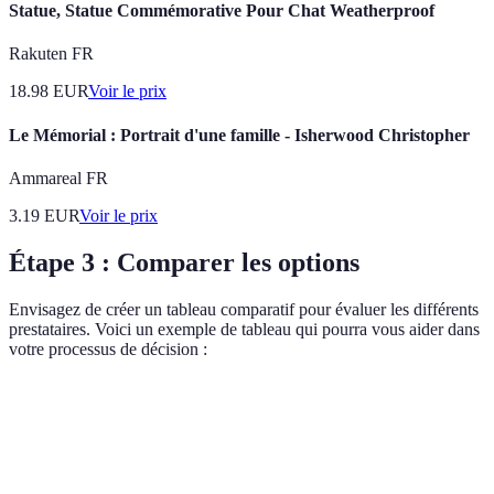
Statue, Statue Commémorative Pour Chat Weatherproof
Rakuten FR
18.98
EUR
Voir le prix
Le Mémorial : Portrait d'une famille - Isherwood Christopher
Ammareal FR
3.19
EUR
Voir le prix
Étape 3 : Comparer les options
Envisagez de créer un tableau comparatif pour évaluer les différents
prestataires. Voici un exemple de tableau qui pourra vous aider dans
votre processus de décision :
Critère
Option A
Option B
Option C
Verdi
Type de
Laïque
Religieuse
Mixte
cérémonie