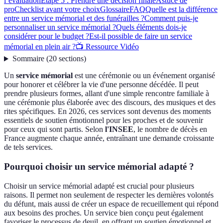
l’évaluation
Étape 5 : Prendre une décision finale
Astuce de
pro
Checklist avant votre choix
Glossaire
FAQ
Quelle est la différence
entre un service mémorial et des funérailles ?
Comment puis-je
personnaliser un service mémorial ?
Quels éléments dois-je
considérer pour le budget ?
Est-il possible de faire un service
mémorial en plein air ?
📺 Ressource Vidéo
Sommaire
(
20
sections
)
Un
service mémorial
est une cérémonie ou un événement organisé
pour honorer et célébrer la vie d'une personne décédée. Il peut
prendre plusieurs formes, allant d'une simple rencontre familiale à
une cérémonie plus élaborée avec des discours, des musiques et des
rites spécifiques. En 2026, ces services sont devenus des moments
essentiels de soutien émotionnel pour les proches et de souvenir
pour ceux qui sont partis. Selon
l'INSEE
, le nombre de décès en
France augmente chaque année, entraînant une demande croissante
de tels services.
Pourquoi choisir un service mémorial adapté ?
Choisir un service mémorial adapté est crucial pour plusieurs
raisons. Il permet non seulement de respecter les dernières volontés
du défunt, mais aussi de créer un espace de recueillement qui répond
aux besoins des proches. Un service bien conçu peut également
favoriser le processus de deuil, en offrant un soutien émotionnel et