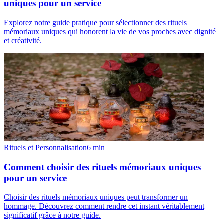
uniques pour un service
Explorez notre guide pratique pour sélectionner des rituels
mémoriaux uniques qui honorent la vie de vos proches avec dignité
et créativité.
Rituels et Personnalisation
6
min
Comment choisir des rituels mémoriaux uniques
pour un service
Choisir des rituels mémoriaux uniques peut transformer un
hommage. Découvrez comment rendre cet instant véritablement
significatif grâce à notre guide.