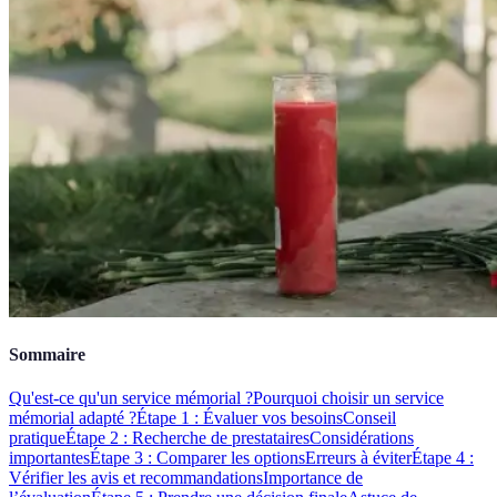
Sommaire
Qu'est-ce qu'un service mémorial ?
Pourquoi choisir un service
mémorial adapté ?
Étape 1 : Évaluer vos besoins
Conseil
pratique
Étape 2 : Recherche de prestataires
Considérations
importantes
Étape 3 : Comparer les options
Erreurs à éviter
Étape 4 :
Vérifier les avis et recommandations
Importance de