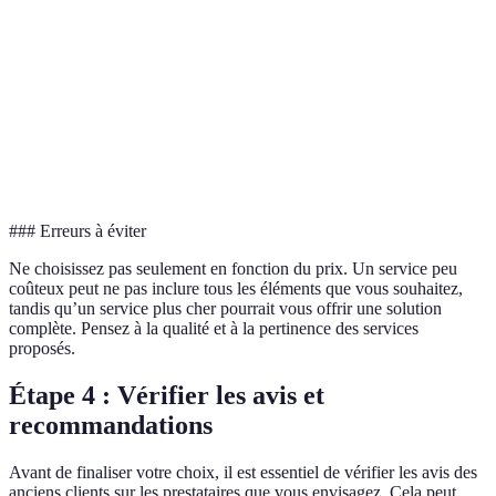
Prix
500€
800€
600€
Services
Décor
Musique
Photographie
inclus
Disponibilité
Oui
Non
Oui
### Erreurs à éviter
Ne choisissez pas seulement en fonction du prix. Un service peu
coûteux peut ne pas inclure tous les éléments que vous souhaitez,
tandis qu’un service plus cher pourrait vous offrir une solution
complète. Pensez à la qualité et à la pertinence des services
proposés.
Étape 4 : Vérifier les avis et
recommandations
Avant de finaliser votre choix, il est essentiel de vérifier les avis des
anciens clients sur les prestataires que vous envisagez. Cela peut