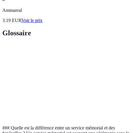
Ammareal
3.19
EUR
Voir le prix
Glossaire
Terme
Définition
Cérémonie
Célébration sans référence religieuse, centrée sur
laïque
les valeurs personnelles.
Rites
Pratiques culturelles liées à la mort, souvent
funéraires
chargées de symbolisme.
Moment de réflexion et de mémoire, permettant
Recueillement
d'honorer le défunt.
### Quelle est la différence entre un service mémorial et des