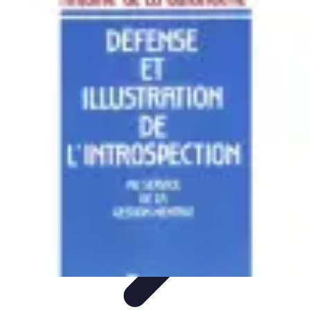
Services Mémoriaux
Personnalisation
Rituels et discours
Conseils pratiques
Rituels et
Traditions
Listes & Conseils
Services Mémoriaux