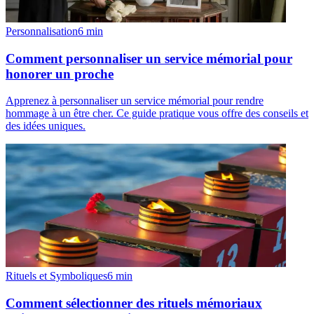
Personnalisation
6
min
Comment personnaliser un service mémorial pour
honorer un proche
Apprenez à personnaliser un service mémorial pour rendre
hommage à un être cher. Ce guide pratique vous offre des conseils et
des idées uniques.
Rituels et Symboliques
6
min
Comment sélectionner des rituels mémoriaux