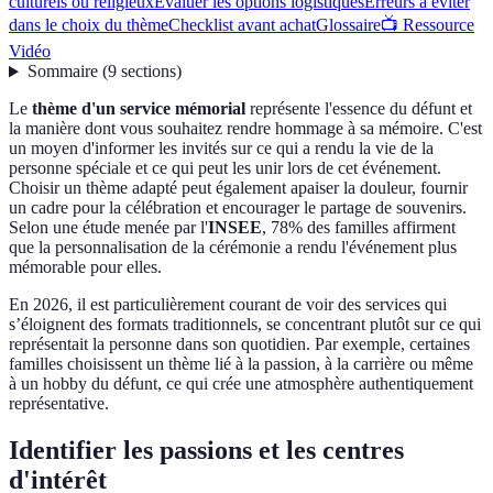
culturels ou religieux
Évaluer les options logistiques
Erreurs à éviter
dans le choix du thème
Checklist avant achat
Glossaire
📺 Ressource
Vidéo
Sommaire
(
9
sections
)
Le
thème d'un service mémorial
représente l'essence du défunt et
la manière dont vous souhaitez rendre hommage à sa mémoire. C'est
un moyen d'informer les invités sur ce qui a rendu la vie de la
personne spéciale et ce qui peut les unir lors de cet événement.
Choisir un thème adapté peut également apaiser la douleur, fournir
un cadre pour la célébration et encourager le partage de souvenirs.
Selon une étude menée par l'
INSEE
, 78% des familles affirment
que la personnalisation de la cérémonie a rendu l'événement plus
mémorable pour elles.
En 2026, il est particulièrement courant de voir des services qui
s’éloignent des formats traditionnels, se concentrant plutôt sur ce qui
représentait la personne dans son quotidien. Par exemple, certaines
familles choisissent un thème lié à la passion, à la carrière ou même
à un hobby du défunt, ce qui crée une atmosphère authentiquement
représentative.
Identifier les passions et les centres
d'intérêt