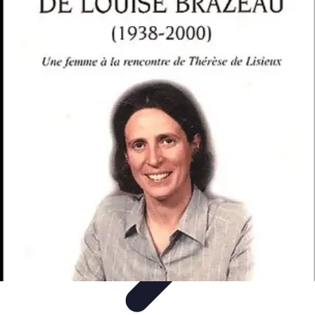
Services Mémoriaux
Personnalisation
Rituels et discours
Conseils pratiques
Rituels et
Traditions
Listes & Conseils
Services Mémoriaux