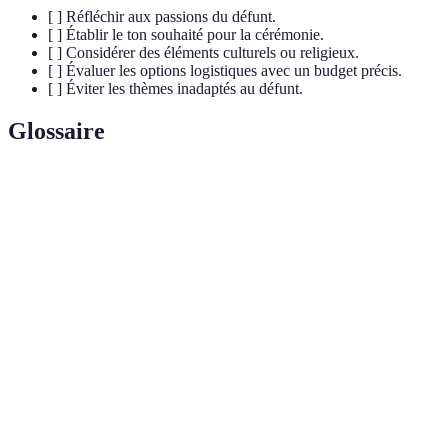
[ ] Réfléchir aux passions du défunt.
[ ] Établir le ton souhaité pour la cérémonie.
[ ] Considérer des éléments culturels ou religieux.
[ ] Évaluer les options logistiques avec un budget précis.
[ ] Éviter les thèmes inadaptés au défunt.
Glossaire
Terme
Définition
Thème
Collection d'éléments qui représentent le défunt,
mémorial
définissant l'atmosphère de l'événement.
État d'esprit créant une atmosphère spécifique lors
Ambiance
d'un événement.
Événement structuré pour célébrer ou commémorer
Cérémonie
un moment important ou une personne.