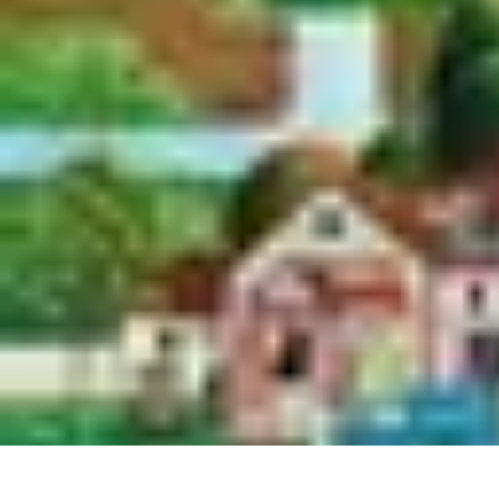
Services Mémoriaux
Personnalisation
Rituels et discours
Conseils pratiques
Rituels et Tradit
Services Mémoriaux