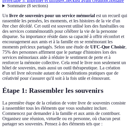
livre
Étape 5: Imprimer et diffuser
Checklist avant création
Glossaire
Sommaire
(
8
sections
)
Un
livre de souvenirs pour un service mémorial
est un recueil qui
rassemble les pensées, les moments, et les histoires de la vie d'un
être cher décédé. Cet outil est souvent utilisé lors des funérailles ou
des services commémoratifs pour célébrer la vie de la personne
disparue. Sa importance réside dans sa capacité à offrir réconfort et
encouragement aux amis et à la famille en se remémorant les
moments précieux partagés. Selon une étude de
UFC-Que Choisir
,
75% des personnes affirment que le partage d'histoires lors des
services mémoriaux aide à réduire le sentiment de perte et à
renforcer la mémoire collective. Cela rend le livre non seulement un
hôtel de souvenirs, mais aussi un outil thérapeutique. La création
d'un tel livre nécessite autant de considérations pratiques que de
créativité pour s'assurer qu'il soit à la fois utile et émouvant.
Étape 1: Rassembler les souvenirs
La première étape de la création de votre livre de souvenirs consiste
à rassembler tous les éléments que vous souhaitez inclure.
Commencez par demander à la famille et aux amis de contribuer.
Organisez une réunion, virtuelle ou en personne, où chacun peut
partager ses souvenirs. Pensez à des éléments tels que :