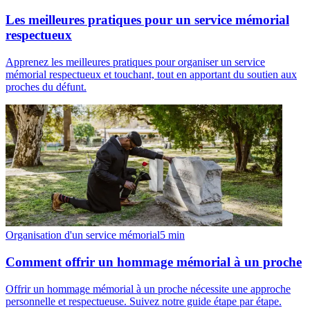
Les meilleures pratiques pour un service mémorial
respectueux
Apprenez les meilleures pratiques pour organiser un service
mémorial respectueux et touchant, tout en apportant du soutien aux
proches du défunt.
Organisation d'un service mémorial
5
min
Comment offrir un hommage mémorial à un proche
Offrir un hommage mémorial à un proche nécessite une approche
personnelle et respectueuse. Suivez notre guide étape par étape.