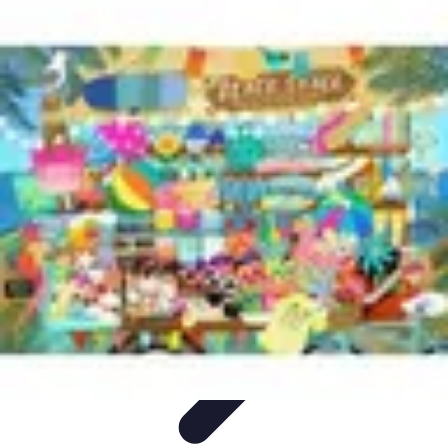
Services Mémoriaux
Personnalisation
Rituels et discours
Conseils pratiques
Rituels et
Traditions
Listes & Conseils
Services Mémoriaux