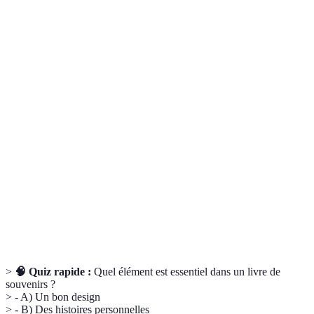
Terme
Définition
Une cérémonie célébrant la vie d'un individu
Service
décédé, qui peut inclure divers rituels et
mémorial
souvenirs partagés.
Un objet ou un récit qui évoque un moment ou
Souvenir
une personne et qui a une signification
émotive distincte.
L'ajout d'éléments individuels ou uniques pour
Personnalisation
adapter un produit ou service aux préférences
d'une personne ou à une situation.
>
🧠 Quiz rapide :
Quel élément est essentiel dans un livre de
souvenirs ?
> - A) Un bon design
> - B) Des histoires personnelles