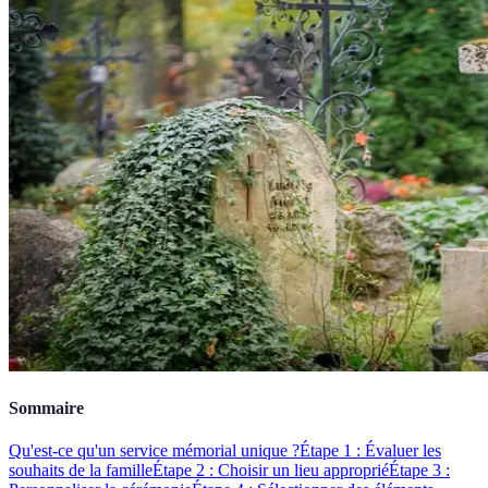
Sommaire
Qu'est-ce qu'un service mémorial unique ?
Étape 1 : Évaluer les
souhaits de la famille
Étape 2 : Choisir un lieu approprié
Étape 3 :