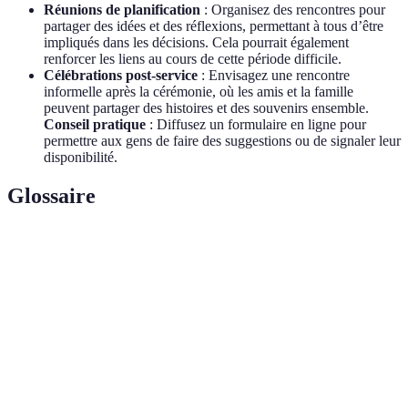
Réunions de planification
: Organisez des rencontres pour
partager des idées et des réflexions, permettant à tous d’être
impliqués dans les décisions. Cela pourrait également
renforcer les liens au cours de cette période difficile.
Célébrations post-service
: Envisagez une rencontre
informelle après la cérémonie, où les amis et la famille
peuvent partager des histoires et des souvenirs ensemble.
Conseil pratique
: Diffusez un formulaire en ligne pour
permettre aux gens de faire des suggestions ou de signaler leur
disponibilité.
Glossaire
Terme
Définition
Cérémonie en hommage à une personne décédée,
Service
souvent personnalisée pour refléter sa vie et ses
mémorial
passions.
Discours ou présentation rendant hommage à la vie du
Éloge
défunt, souvent partagé par des proches durant la