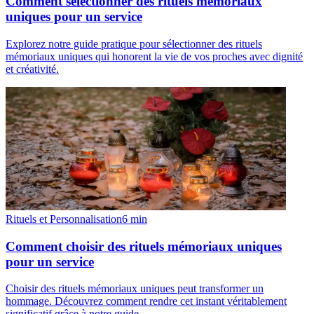
Comment sélectionner des rituels mémoriaux
uniques pour un service
Explorez notre guide pratique pour sélectionner des rituels
mémoriaux uniques qui honorent la vie de vos proches avec dignité
et créativité.
Rituels et Personnalisation
6
min
Comment choisir des rituels mémoriaux uniques
pour un service
Choisir des rituels mémoriaux uniques peut transformer un
hommage. Découvrez comment rendre cet instant véritablement
significatif grâce à notre guide.