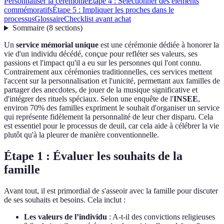
Personnaliser la cérémonie
Étape 4 : Sélectionner des éléments
commémoratifs
Étape 5 : Impliquer les proches dans le
processus
Glossaire
Checklist avant achat
Sommaire
(
8
sections
)
Un
service mémorial unique
est une cérémonie dédiée à honorer la
vie d'un individu décédé, conçue pour refléter ses valeurs, ses
passions et l'impact qu'il a eu sur les personnes qui l'ont connu.
Contrairement aux cérémonies traditionnelles, ces services mettent
l'accent sur la personnalisation et l'unicité, permettant aux familles de
partager des anecdotes, de jouer de la musique significative et
d'intégrer des rituels spéciaux. Selon une enquête de l'
INSEE
,
environ 70% des familles expriment le souhait d'organiser un service
qui représente fidèlement la personnalité de leur cher disparu. Cela
est essentiel pour le processus de deuil, car cela aide à célébrer la vie
plutôt qu'à la pleurer de manière conventionnelle.
Étape 1 : Évaluer les souhaits de la
famille
Avant tout, il est primordial de s'asseoir avec la famille pour discuter
de ses souhaits et besoins. Cela inclut :
Les valeurs de l’individu
: A-t-il des convictions religieuses