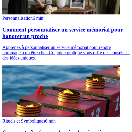
Personnalisation
6
min
Comment personnaliser un service mémorial pour
honorer un proche
Apprenez à personnaliser un service mémorial pour rendre
hommage à un être cher. Ce guide pratique vous offre des conseils et
des idées uniques.
Rituels et Symboliques
6
min