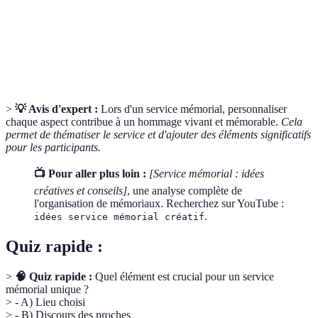
Hommage
mémoire d'une personne décédée.
Ajustement des détails d'un événement pour
Personnalisation
refléter la vie du défunt et ses passions.
>
💡 Avis d'expert :
Lors d'un service mémorial, personnaliser
chaque aspect contribue à un hommage vivant et mémorable.
Cela
permet de thématiser le service et d'ajouter des éléments significatifs
pour les participants.
📺 Pour aller plus loin :
[Service mémorial : idées
créatives et conseils]
, une analyse complète de
l'organisation de mémoriaux. Recherchez sur YouTube :
.
idées service mémorial créatif
Quiz rapide :
>
🧠 Quiz rapide :
Quel élément est crucial pour un service
mémorial unique ?
> - A) Lieu choisi
> - B) Discours des proches