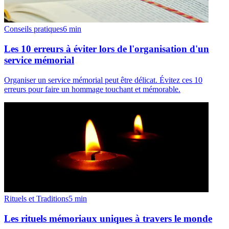
Conseils pratiques
6
min
Les 10 erreurs à éviter lors de l'organisation d'un
service mémorial
Organiser un service mémorial peut être délicat. Évitez ces 10
erreurs pour faire un hommage touchant et mémorable.
Rituels et Traditions
5
min
Les rituels mémoriaux uniques à travers le monde