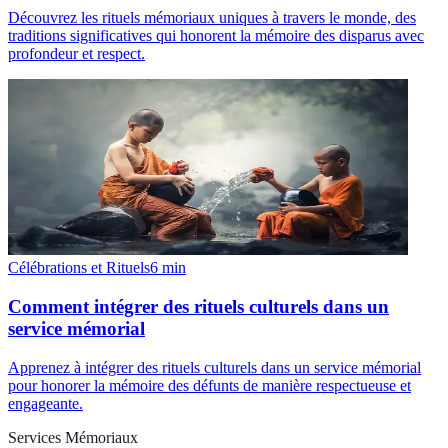
Découvrez les rituels mémoriaux uniques à travers le monde, des
traditions significatives qui honorent la mémoire des disparus avec
profondeur et respect.
Célébrations et Rituels
6
min
Comment intégrer des rituels culturels dans un
service mémorial
Apprenez à intégrer des rituels culturels dans un service mémorial
pour honorer la mémoire des défunts de manière respectueuse et
engageante.
Services Mémoriaux