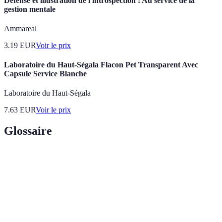
Défense et illustration de l'introspection : Au service de la
gestion mentale
Ammareal
3.19
EUR
Voir le prix
Laboratoire du Haut-Ségala Flacon Pet Transparent Avec
Capsule Service Blanche
Laboratoire du Haut-Ségala
7.63
EUR
Voir le prix
Glossaire
Terme
Définition
Service
Célébration de la vie d'un défunt, différente
mémorial
d'une cérémonie funéraire.
Expression de respect ou d’admiration en