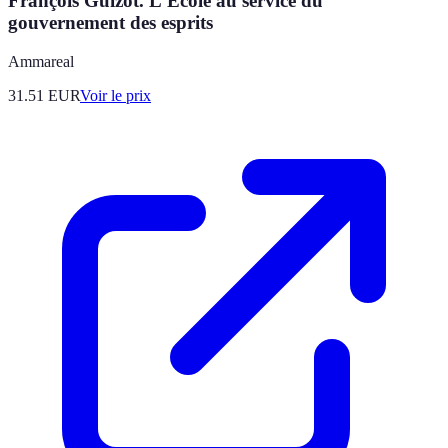
François Guizot. L'Ecole au service du
gouvernement des esprits
Ammareal
31.51
EUR
Voir le prix