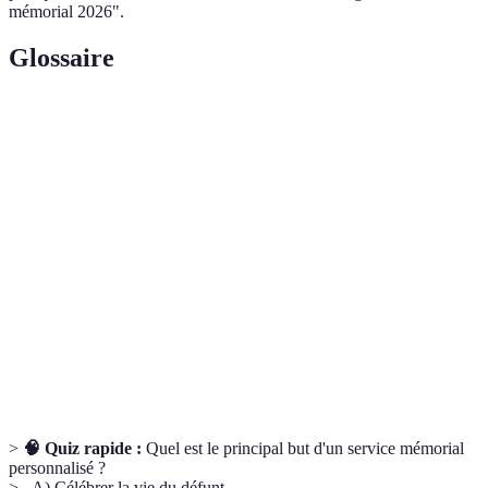
mémorial 2026".
Glossaire
Terme
Définition
Service
Cérémonie en hommage à un défunt, souvent
Mémorial
personnalisée pour honorer sa vie et son héritage.
Récit personnel partagé par les proches durant le
Témoignage
service, rappelant les souvenirs et les traits de
caractère du défunt.
Actions entreprises après le service pour maintenir
Suivi
contact avec les invités et partager des souvenirs.
>
🧠 Quiz rapide :
Quel est le principal but d'un service mémorial
personnalisé ?
> - A) Célébrer la vie du défunt