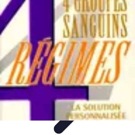
Services Mémoriaux
Personnalisation
Rituels et discours
Conseils pratiques
Rituels et
Traditions
Listes & Conseils
Services Mémoriaux