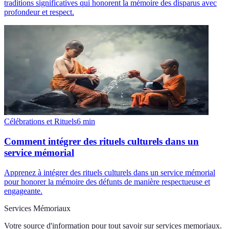
traditions significatives qui honorent la mémoire des disparus avec
profondeur et respect.
Célébrations et Rituels
6
min
Comment intégrer des rituels culturels dans un
service mémorial
Apprenez à intégrer des rituels culturels dans un service mémorial
pour honorer la mémoire des défunts de manière respectueuse et
engageante.
Services Mémoriaux
Votre source d'information pour tout savoir sur
services memoriaux
.