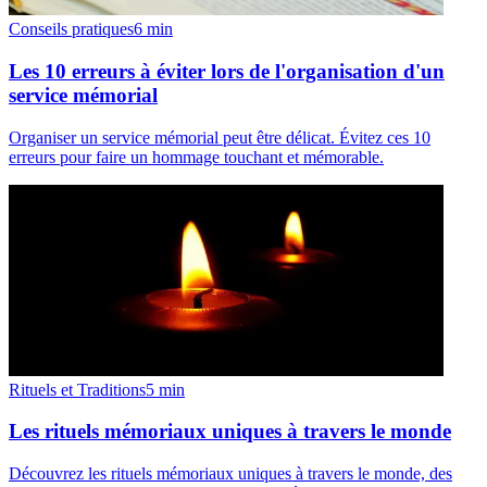
Conseils pratiques
6
min
Les 10 erreurs à éviter lors de l'organisation d'un
service mémorial
Organiser un service mémorial peut être délicat. Évitez ces 10
erreurs pour faire un hommage touchant et mémorable.
Rituels et Traditions
5
min
Les rituels mémoriaux uniques à travers le monde
Découvrez les rituels mémoriaux uniques à travers le monde, des