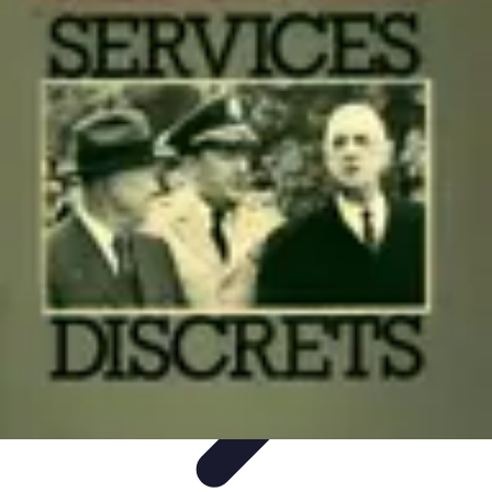
Services Mémoriaux
Personnalisation
Rituels et discours
Conseils pratiques
Rituels et
Traditions
Listes & Conseils
Services Mémoriaux