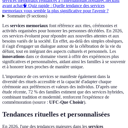
services memoriaux
Tendances à l'international
Glossaire
Checklist
avant achat
🧠 Quiz rapide : Quelle tendance des services
memoriaux vous semble la plus significative pour l'avenir ?
Sommaire
(
9
sections
)
Les
services memoriaux
font référence aux rites, cérémonies et
activités organisées pour honorer les personnes décédées. En 2026,
ces services évoluent pour répondre aux nouvelles attentes et aux
besoins variés de la société. En effet, au-delà des simples obsèques,
il s'agit d'engager un dialogue autour de la célébration de la vie du
défunt, tout en intégrant des aspects culturels et personnels. Les
innovations
dans ce domaine visent à offrir des expériences plus
significatives et personnalisées, aidant ainsi les familles à se souvenir
et à honorer leurs proches de manière unique.
L'importance de ces services se manifeste également dans la
diversité des rituels accessible et la capacité d'adapter chaque
cérémonie aux préférences et valeurs des individus. D'après une
étude récente, 72 % des familles estiment que des services hybrides,
combinant tradition et modernité, renforcent l'expérience de
commémoration (source :
UFC-Que Choisir
).
Tendances rituelles et personnalisées
En 2026, l'une des tendances majeures dans les
services