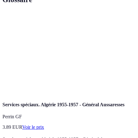
Terme
Définition
Services
Rituels et cérémonies organisés pour honorer les
memoriaux
personnes décédées.
Cérémonies
Événements qui combinent des éléments physiques
hybrides
et numériques pour commémorer un défunt.
Pratiques funéraires respectueuses de
Funérailles
l'environnement, utilisant des matériaux
vertes
biodégradables.
Services spéciaux. Algérie 1955-1957 - Général Aussaresses
Perrin GF
3.89
EUR
Voir le prix