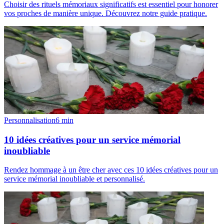
Choisir des rituels mémoriaux significatifs est essentiel pour honorer
vos proches de manière unique. Découvrez notre guide pratique.
Personnalisation
6
min
10 idées créatives pour un service mémorial
inoubliable
Rendez hommage à un être cher avec ces 10 idées créatives pour un
service mémorial inoubliable et personnalisé.