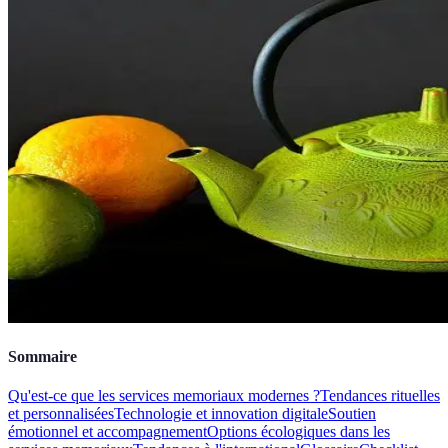
Sommaire
Qu'est-ce que les services memoriaux modernes ?
Tendances rituelles
et personnalisées
Technologie et innovation digitale
Soutien
émotionnel et accompagnement
Options écologiques dans les