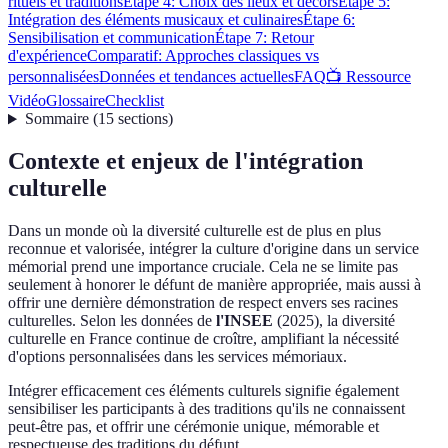
rituels et traditions
Étape 4: Choix des lieux et décors
Étape 5:
Intégration des éléments musicaux et culinaires
Étape 6:
Sensibilisation et communication
Étape 7: Retour
d'expérience
Comparatif: Approches classiques vs
personnalisées
Données et tendances actuelles
FAQ
📺 Ressource
Vidéo
Glossaire
Checklist
Sommaire
(
15
sections
)
Contexte et enjeux de l'intégration
culturelle
Dans un monde où la diversité culturelle est de plus en plus
reconnue et valorisée, intégrer la culture d'origine dans un service
mémorial prend une importance cruciale. Cela ne se limite pas
seulement à honorer le défunt de manière appropriée, mais aussi à
offrir une dernière démonstration de respect envers ses racines
culturelles. Selon les données de
l'INSEE
(2025), la diversité
culturelle en France continue de croître, amplifiant la nécessité
d'options personnalisées dans les services mémoriaux.
Intégrer efficacement ces éléments culturels signifie également
sensibiliser les participants à des traditions qu'ils ne connaissent
peut-être pas, et offrir une cérémonie unique, mémorable et
respectueuse des traditions du défunt.