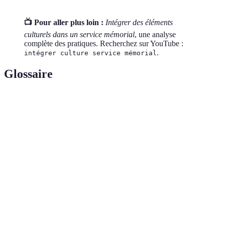
📺 Pour aller plus loin :
Intégrer des éléments
culturels dans un service mémorial
, une analyse
complète des pratiques. Recherchez sur YouTube :
.
intégrer culture service mémorial
Glossaire
Terme
Définition
Cérémonie tenue en souvenir d'une personne
Mémorial
décédée.
Culture
Coutumes, traditions, et valeurs propres à un
d'origine
groupe.
Actes symboliques souvent répétés selon un
Rituels
schéma.