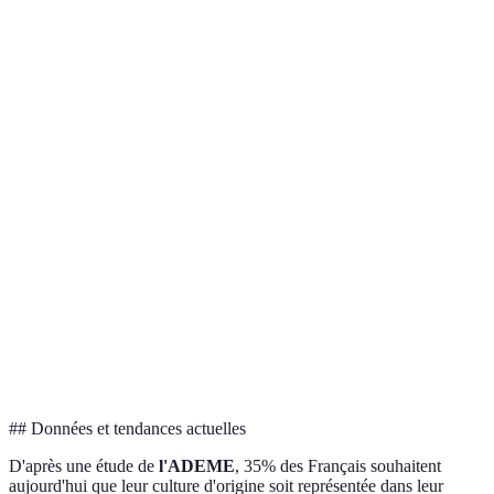
Critère
Approches classiques
Approches personnalisées
Potentiellement plus
Coût
Moins cher
coûteux
Délai de
Rapidement mis en
Prend plus de temps
préparation
place
Variable selon les
Satisfaction
Généralement plus élevée
croyances
## Données et tendances actuelles
D'après une étude de
l'ADEME
, 35% des Français souhaitent
aujourd'hui que leur culture d'origine soit représentée dans leur