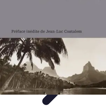
Services Mémoriaux
Personnalisation
Rituels et discours
Conseils pratiques
Rituels et
Traditions
Listes & Conseils
Services Mémoriaux