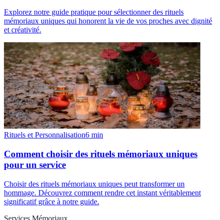
Explorez notre guide pratique pour sélectionner des rituels
mémoriaux uniques qui honorent la vie de vos proches avec dignité
et créativité.
Rituels et Personnalisation
6
min
Comment choisir des rituels mémoriaux uniques
pour un service
Choisir des rituels mémoriaux uniques peut transformer un
hommage. Découvrez comment rendre cet instant véritablement
significatif grâce à notre guide.
Services Mémoriaux