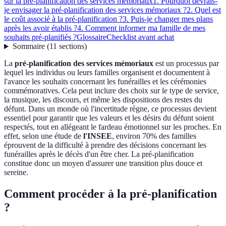
sur la pré-planification des services mémoriaux
1. Pourquoi devrais-
je envisager la pré-planification des services mémoriaux ?
2. Quel est
le coût associé à la pré-planification ?
3. Puis-je changer mes plans
après les avoir établis ?
4. Comment informer ma famille de mes
souhaits pré-planifiés ?
Glossaire
Checklist avant achat
Sommaire
(
11
sections
)
La
pré-planification des services mémoriaux
est un processus par
lequel les individus ou leurs familles organisent et documentent à
l'avance les souhaits concernant les funérailles et les cérémonies
commémoratives. Cela peut inclure des choix sur le type de service,
la musique, les discours, et même les dispositions des restes du
défunt. Dans un monde où l'incertitude règne, ce processus devient
essentiel pour garantir que les valeurs et les désirs du défunt soient
respectés, tout en allégeant le fardeau émotionnel sur les proches. En
effet, selon une étude de
l'INSEE
, environ 70% des familles
éprouvent de la difficulté à prendre des décisions concernant les
funérailles après le décès d'un être cher. La pré-planification
constitue donc un moyen d'assurer une transition plus douce et
sereine.
Comment procéder à la pré-planification
?