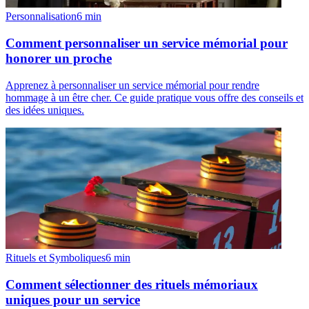
Personnalisation
6
min
Comment personnaliser un service mémorial pour
honorer un proche
Apprenez à personnaliser un service mémorial pour rendre
hommage à un être cher. Ce guide pratique vous offre des conseils et
des idées uniques.
Rituels et Symboliques
6
min
Comment sélectionner des rituels mémoriaux
uniques pour un service