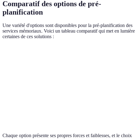
Comparatif des options de pré-
planification
Une variété d'options sont disponibles pour la pré-planification des
services mémoriaux. Voici un tableau comparatif qui met en lumière
certaines de ces solutions :
Critère
Service Funéraire Traditionnel
Cérémonie 
Coût moyen
4 000 EUR
2 500 EUR
Durée de service
1-2 jours
1 jour
Impact
Élevé
Faible
environnemental
Flexibilité
Limitée
Élevée
Chaque option présente ses propres forces et faiblesses, et le choix