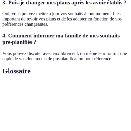
3. Puis-je changer mes plans après les avoir établis ?
Oui, vous pouvez mettre à jour vos souhaits à tout moment. Il est
important de revoir vos plans et de les adapter en fonction de vos
préférences changeantes.
4. Comment informer ma famille de mes souhaits
pré-planifiés ?
Vous pouvez discuter avec eux librement, ou même leur fournir une
copie de vos documents de pré-planification pour référence.
Glossaire
Terme
Définition
Pré-
Processus d'organisation des fiançailles ou
planification
funérailles à l'avance.
Honorer un défunt tout en respectant
Ceremonie
l'environnement, souvent avec des options