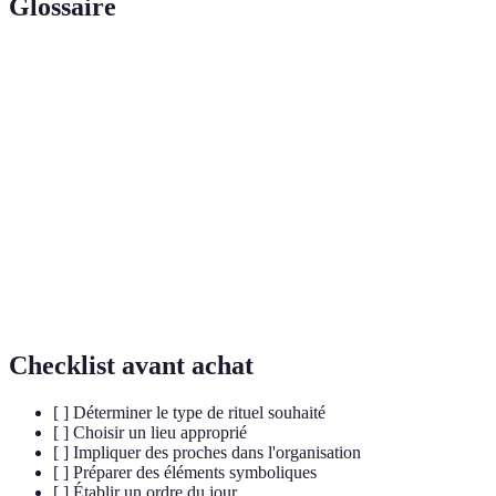
Glossaire
Terme
Définition
Ensemble de gestes et symboles organisés pour
Rituel
honorer un événement ou une personne.
Processus émotionnel et psychologique suite à la
Deuil
perte d’un être cher.
Événement formel qui commémore ou célèbre
Cérémonie
quelque chose, souvent entouré de rituels.
Checklist avant achat
[ ] Déterminer le type de rituel souhaité
[ ] Choisir un lieu approprié
[ ] Impliquer des proches dans l'organisation
[ ] Préparer des éléments symboliques
[ ] Établir un ordre du jour