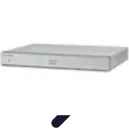
Services Mémoriaux
Personnalisation
Rituels et discours
Conseils pratiques
Rituels et
Traditions
Listes & Conseils
Services Mémoriaux