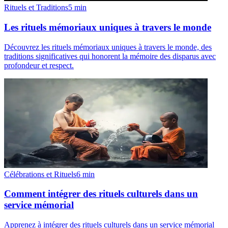
Rituels et Traditions
5
min
Les rituels mémoriaux uniques à travers le monde
Découvrez les rituels mémoriaux uniques à travers le monde, des
traditions significatives qui honorent la mémoire des disparus avec
profondeur et respect.
Célébrations et Rituels
6
min
Comment intégrer des rituels culturels dans un
service mémorial
Apprenez à intégrer des rituels culturels dans un service mémorial