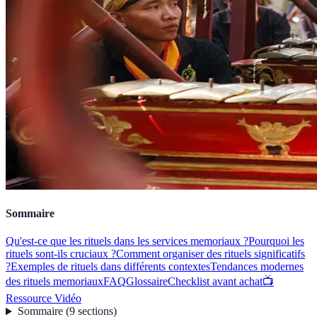
Sommaire
Qu'est-ce que les rituels dans les services memoriaux ?
Pourquoi les
rituels sont-ils cruciaux ?
Comment organiser des rituels significatifs
?
Exemples de rituels dans différents contextes
Tendances modernes
des rituels memoriaux
FAQ
Glossaire
Checklist avant achat
📺
Ressource Vidéo
Sommaire
(
9
sections
)