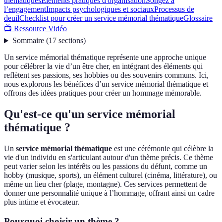
thématiques
Éléments pratiques d'organisation
Songez à
l’engagement
Impacts psychologiques et sociaux
Processus de
deuil
Checklist pour créer un service mémorial thématique
Glossaire
📺 Ressource Vidéo
Sommaire
(
17
sections
)
Un service mémorial thématique représente une approche unique
pour célébrer la vie d’un être cher, en intégrant des éléments qui
reflètent ses passions, ses hobbies ou des souvenirs communs. Ici,
nous explorons les bénéfices d’un service mémorial thématique et
offrons des idées pratiques pour créer un hommage mémorable.
Qu'est-ce qu'un service mémorial
thématique ?
Un
service mémorial thématique
est une cérémonie qui célèbre la
vie d'un individu en s'articulant autour d'un thème précis. Ce thème
peut varier selon les intérêts ou les passions du défunt, comme un
hobby (musique, sports), un élément culturel (cinéma, littérature), ou
même un lieu cher (plage, montagne). Ces services permettent de
donner une personnalité unique à l’hommage, offrant ainsi un cadre
plus intime et évocateur.
Pourquoi choisir un thème ?