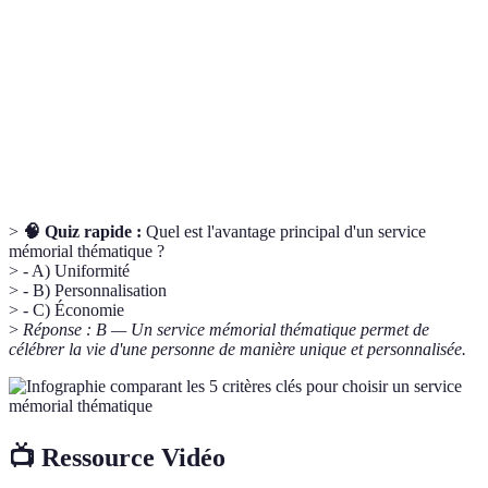
thématique
Souvenirs
Éléments de mémoire communs qui renforcent
partagés
les liens entre les participants.
Processus de
Évolution des sentiments et émotions
deuil
expérimentés après une perte.
>
🧠 Quiz rapide :
Quel est l'avantage principal d'un service
mémorial thématique ?
> - A) Uniformité
> - B) Personnalisation
> - C) Économie
>
Réponse : B — Un service mémorial thématique permet de
célébrer la vie d'une personne de manière unique et personnalisée.
📺 Ressource Vidéo