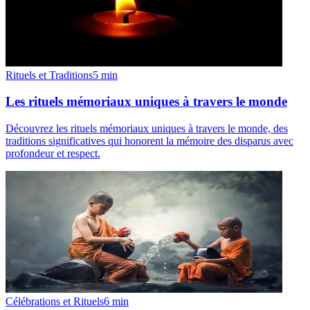
Rituels et Traditions
5
min
Les rituels mémoriaux uniques à travers le monde
Découvrez les rituels mémoriaux uniques à travers le monde, des
traditions significatives qui honorent la mémoire des disparus avec
profondeur et respect.
Célébrations et Rituels
6
min