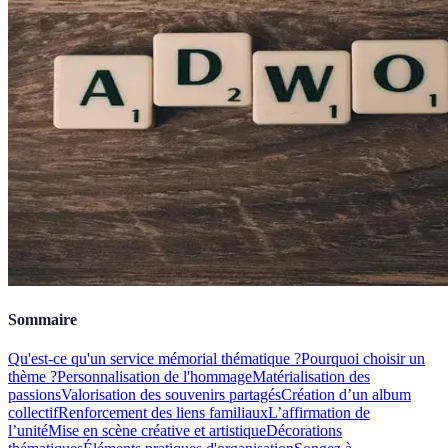
Sommaire
Qu'est-ce qu'un service mémorial thématique ?
Pourquoi choisir un
thème ?
Personnalisation de l'hommage
Matérialisation des
passions
Valorisation des souvenirs partagés
Création d’un album
collectif
Renforcement des liens familiaux
L’affirmation de
l’unité
Mise en scène créative et artistique
Décorations