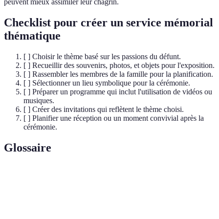
peuvent mieux assimiler leur chagrin.
Checklist pour créer un service mémorial
thématique
[ ] Choisir le thème basé sur les passions du défunt.
[ ] Recueillir des souvenirs, photos, et objets pour l'exposition.
[ ] Rassembler les membres de la famille pour la planification.
[ ] Sélectionner un lieu symbolique pour la cérémonie.
[ ] Préparer un programme qui inclut l'utilisation de vidéos ou
musiques.
[ ] Créer des invitations qui reflètent le thème choisi.
[ ] Planifier une réception ou un moment convivial après la
cérémonie.
Glossaire
Terme
Définition
Service
Cérémonie centrée sur un thème qui représente
mémorial
les passions ou la vie du défunt.