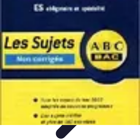
Services Mémoriaux
Personnalisation
Rituels et discours
Conseils pratiques
Rituels et
Traditions
Listes & Conseils
Services Mémoriaux