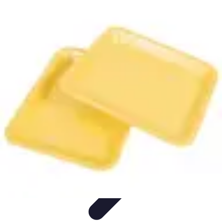
Services Mémoriaux
Personnalisation
Rituels et discours
Conseils pratiques
Rituels et
Traditions
Listes & Conseils
Services Mémoriaux