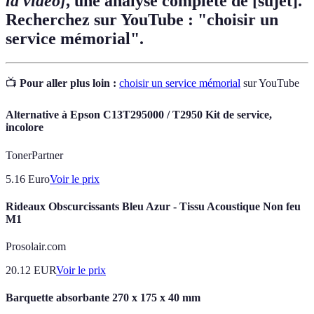
la vidéo]
, une analyse complète de [sujet].
Recherchez sur YouTube : "choisir un
service mémorial".
📺
Pour aller plus loin :
choisir un service mémorial
sur YouTube
Alternative à Epson C13T295000 / T2950 Kit de service,
incolore
TonerPartner
5.16
Euro
Voir le prix
Rideaux Obscurcissants Bleu Azur - Tissu Acoustique Non feu
M1
Prosolair.com
20.12
EUR
Voir le prix
Barquette absorbante 270 x 175 x 40 mm