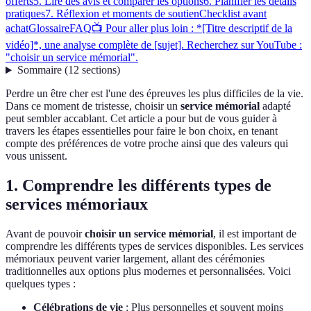
offerts
5. Lire des avis et comparer les options
6. Planifier les détails
pratiques
7. Réflexion et moments de soutien
Checklist avant
achat
Glossaire
FAQ
📺 Pour aller plus loin : *[Titre descriptif de la
vidéo]*, une analyse complète de [sujet]. Recherchez sur YouTube :
"choisir un service mémorial".
Sommaire
(
12
sections
)
Perdre un être cher est l'une des épreuves les plus difficiles de la vie.
Dans ce moment de tristesse, choisir un
service mémorial
adapté
peut sembler accablant. Cet article a pour but de vous guider à
travers les étapes essentielles pour faire le bon choix, en tenant
compte des préférences de votre proche ainsi que des valeurs qui
vous unissent.
1. Comprendre les différents types de
services mémoriaux
Avant de pouvoir
choisir un service mémorial
, il est important de
comprendre les différents types de services disponibles. Les services
mémoriaux peuvent varier largement, allant des cérémonies
traditionnelles aux options plus modernes et personnalisées. Voici
quelques types :
Célébrations de vie
: Plus personnelles et souvent moins