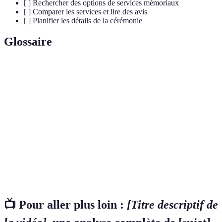
[ ] Rechercher des options de services mémoriaux
[ ] Comparer les services et lire des avis
[ ] Planifier les détails de la cérémonie
Glossaire
Terme
Définition
Service
Cérémonie destinée à honorer la mémoire d'un
mémorial
défunt.
Adaptation des services et rituels aux souhaits
Personnalisation
du défunt.
Célébration de
Cérémonie mettant l'accent sur des souvenirs
vie
positifs.
📺 Pour aller plus loin :
[Titre descriptif de