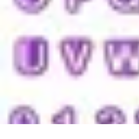
Services Mémoriaux
Personnalisation
Rituels et discours
Conseils pratiques
Rituels et Tradit
Services Mémoriaux