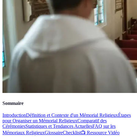
Sommaire
Introduction
Définition et Contexte d'un Mémorial Religieux
Étapes
pour Organiser un Mémorial Religieux
Comparatif des
Cérémonies
Statistiques et Tendances Actuelles
FAQ sur les
Mémoriaux Religieux
Glossaire
Checklist
📺 Ressource Vidéo