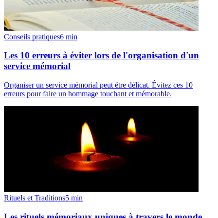
Conseils pratiques
6
min
Les 10 erreurs à éviter lors de l'organisation d'un
service mémorial
Organiser un service mémorial peut être délicat. Évitez ces 10
erreurs pour faire un hommage touchant et mémorable.
Rituels et Traditions
5
min
Les rituels mémoriaux uniques à travers le monde