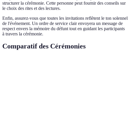
structurer la cérémonie. Cette personne peut fournir des conseils sur
le choix des rites et des lectures.
Enfin, assurez-vous que toutes les invitations reflètent le ton solennel
de l'événement. Un ordre de service clair envoyera un message de
respect envers la mémoire du défunt tout en guidant les participants
à travers la cérémonie.
Comparatif des Cérémonies
Critère
Cérémonie Catholique
Cérémonie Musulmane
Lectures
Bible
Coran
Chants
Hymnes religieux
Nasheeds
Lieu
Église
Mosquée