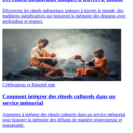
Découvrez les rituels mémoriaux uniques à travers le monde, des
traditions significatives qui honorent la mémoire des disparus avec
profondeur et respect.
Célébrations et Rituels
6
min
Comment intégrer des rituels culturels dans un
service mémorial
Apprenez à intégrer des rituels culturels dans un service mémorial
pour honorer la mémoire des défunts de manière respectueuse et
engageante.