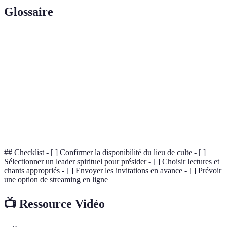
Glossaire
Terme
Définition
Messe de
Service liturgique catholique pour reposer les
requiem
âmes des défunts
Kaddish
Prière juive récité en mémoire d'un défunt
Nasheed
Chant islamique basé sur des textes sacrés
## Checklist - [ ] Confirmer la disponibilité du lieu de culte - [ ]
Sélectionner un leader spirituel pour présider - [ ] Choisir lectures et
chants appropriés - [ ] Envoyer les invitations en avance - [ ] Prévoir
une option de streaming en ligne
📺 Ressource Vidéo