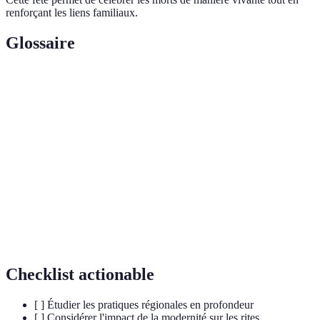
renforçant les liens familiaux.
Glossaire
Terme
Définition
Autels décorés pour le Día de los Muertos au
Ofretendas
Mexique.
Danses rituelles pour guider les âmes chez les
Dama
Dogons.
Textes sacrés utilisés lors des cérémonies
Sutras
bouddhistes.
Checklist actionable
[ ] Étudier les pratiques régionales en profondeur
[ ] Considérer l'impact de la modernité sur les rites