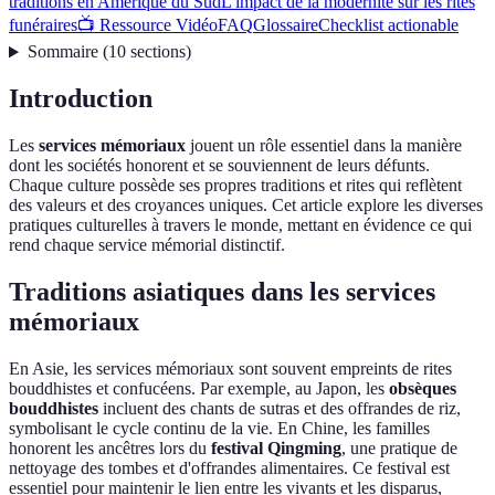
traditions en Amérique du Sud
L'impact de la modernité sur les rites
funéraires
📺 Ressource Vidéo
FAQ
Glossaire
Checklist actionable
Sommaire
(
10
sections
)
Introduction
Les
services mémoriaux
jouent un rôle essentiel dans la manière
dont les sociétés honorent et se souviennent de leurs défunts.
Chaque culture possède ses propres traditions et rites qui reflètent
des valeurs et des croyances uniques. Cet article explore les diverses
pratiques culturelles à travers le monde, mettant en évidence ce qui
rend chaque service mémorial distinctif.
Traditions asiatiques dans les services
mémoriaux
En Asie, les services mémoriaux sont souvent empreints de rites
bouddhistes et confucéens. Par exemple, au Japon, les
obsèques
bouddhistes
incluent des chants de sutras et des offrandes de riz,
symbolisant le cycle continu de la vie. En Chine, les familles
honorent les ancêtres lors du
festival Qingming
, une pratique de
nettoyage des tombes et d'offrandes alimentaires. Ce festival est
essentiel pour maintenir le lien entre les vivants et les disparus,