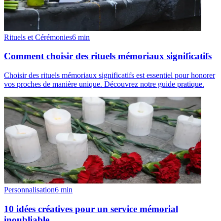
Rituels et Cérémonies
6
min
Comment choisir des rituels mémoriaux significatifs
Choisir des rituels mémoriaux significatifs est essentiel pour honorer
vos proches de manière unique. Découvrez notre guide pratique.
Personnalisation
6
min
10 idées créatives pour un service mémorial
inoubliable