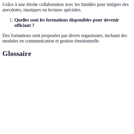
Grâce à une étroite collaboration avec les familles pour intégrer des
anecdotes, musiques ou lectures spéciales.
Quelles sont les formations disponibles pour devenir
officiant ?
Des formations sont proposées par divers organismes, incluant des
modules en communication et gestion émotionnelle.
Glossaire
Terme
Définition
Officiant
Personne qui dirige les services mémoriaux
Faculté de se mettre à la place d'autrui et de
Empathie
ressentir ses émotions
Cérémonie
Événement organisé pour honorer et se
commémorative
souvenir d'un défunt