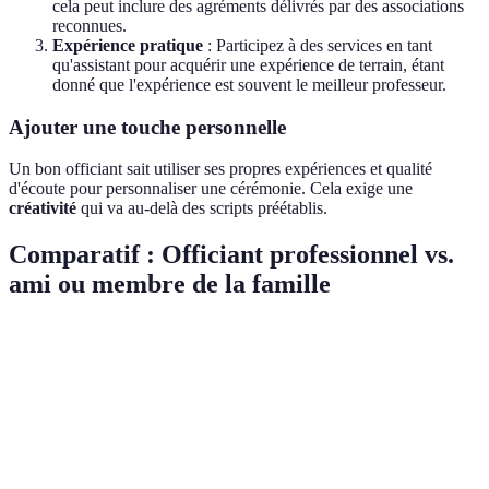
cela peut inclure des agréments délivrés par des associations
reconnues.
Expérience pratique
: Participez à des services en tant
qu'assistant pour acquérir une expérience de terrain, étant
donné que l'expérience est souvent le meilleur professeur.
Ajouter une touche personnelle
Un bon officiant sait utiliser ses propres expériences et qualité
d'écoute pour personnaliser une cérémonie. Cela exige une
créativité
qui va au-delà des scripts préétablis.
Comparatif : Officiant professionnel vs.
ami ou membre de la famille
Critère
Officiant professionnel
Ami ou famille
Cons
Formation
Oui
Non nécessaire
Exper
Neutr
Objectivité
Élevée
Variable
émoti