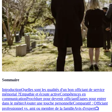
Sommaire
Introduction
Quelles sont les qualités d'un bon officiant de service
mémorial ?
Empathie et écoute active
Compétences en
communication
Procédure pour devenir officiant
Étapes pour entrer
dans le métier
Ajouter une touche personnelle
Comparatif : Officiant
professionnel vs. ami ou membre de la famille
Avis d'expert
📺