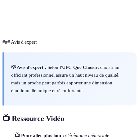
Flexibilité
Forte
Variable
Dispo
Coût
Tarif professionnel
Gratuit ou don
Budg
### Avis d'expert
💡 Avis d'expert :
Selon
l'UFC-Que Choisir
, choisir un
officiant professionnel assure un haut niveau de qualité,
mais un proche peut parfois apporter une dimension
émotionnelle unique et réconfortante.
📺 Ressource Vidéo
📺 Pour aller plus loin :
Cérémonie mémoriale