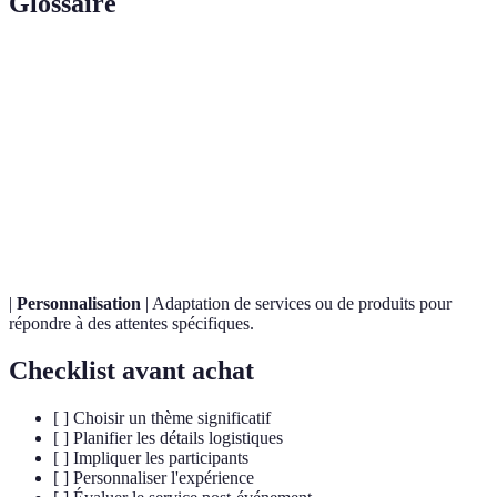
Glossaire
Terme
Définition
Service
Cérémonie organisée pour honorer la mémoire d'une
mémorial
personne décédée.
Concept principal autour duquel un service ou un
Thème
événement est organisé.
|
Personnalisation
| Adaptation de services ou de produits pour
répondre à des attentes spécifiques.
Checklist avant achat
[ ] Choisir un thème significatif
[ ] Planifier les détails logistiques
[ ] Impliquer les participants
[ ] Personnaliser l'expérience