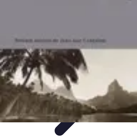
Services Mémoriaux
Personnalisation
Rituels et discours
Conseils pratiques
Rituels et
Traditions
Listes & Conseils
Services Mémoriaux