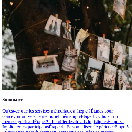
Sommaire
Qu'est-ce que les services mémoriaux à thème ?
Étapes pour
concevoir un service mémoriel thématique
Étape 1 : Choisir un
thème significatif
Étape 2 : Planifier les détails logistiques
Étape 3 :
Impliquer les participants
Étape 4 : Personnaliser l'expérience
Étape 5