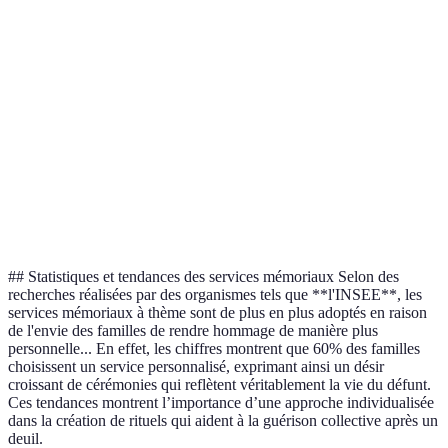
effectués
vie
Utilisation de
Jardin
plantes et
Offre un
Maintenance des
ou
d'éléments
espace serein
plantes
nature
naturels
Partage
Renforce les
Peut être
Histoire
d'histoires et
liens
émotionnellement
familiale
de traditions
familiaux
lourd
familiales
## Statistiques et tendances des services mémoriaux Selon des
recherches réalisées par des organismes tels que **l'INSEE**, les
services mémoriaux à thème sont de plus en plus adoptés en raison
de l'envie des familles de rendre hommage de manière plus
personnelle... En effet, les chiffres montrent que 60% des familles
choisissent un service personnalisé, exprimant ainsi un désir
croissant de cérémonies qui reflètent véritablement la vie du défunt.
Ces tendances montrent l’importance d’une approche individualisée
dans la création de rituels qui aident à la guérison collective après un
deuil.