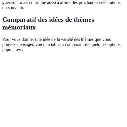
guérison, mais contribue aussi à affiner les prochaines célébrations
du souvenir.
Comparatif des idées de thèmes
mémoriaux
Pour vous donner une idée de la variété des thèmes que vous
pouvez envisager, voici un tableau comparatif de quelques options
populaires :
Thème
Description
Avantages
Inconvénients
Intégration
Passion
Crée une
Peut nécessiter
de musique
pour la
ambiance
des musiciens en
et chansons
musique
émotionnelle
direct
préférées
Décor inspiré
Connexion
Aventure
Peut inclure des
par des
avec les
et
coûts de décor
voyages
souvenirs de
voyage
supplémentaires