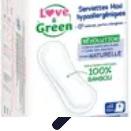
Services Mémoriaux
Personnalisation
Rituels et discours
Conseils pratiques
Rituels et
Traditions
Listes & Conseils
Services Mémoriaux