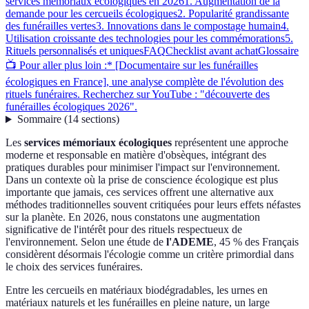
services mémoriaux écologiques en 2026
1. Augmentation de la
demande pour les cercueils écologiques
2. Popularité grandissante
des funérailles vertes
3. Innovations dans le compostage humain
4.
Utilisation croissante des technologies pour les commémorations
5.
Rituels personnalisés et uniques
FAQ
Checklist avant achat
Glossaire
📺 Pour aller plus loin :* [Documentaire sur les funérailles
écologiques en France], une analyse complète de l'évolution des
rituels funéraires. Recherchez sur YouTube : "découverte des
funérailles écologiques 2026".
Sommaire
(
14
sections
)
Les
services mémoriaux écologiques
représentent une approche
moderne et responsable en matière d'obsèques, intégrant des
pratiques durables pour minimiser l'impact sur l'environnement.
Dans un contexte où la prise de conscience écologique est plus
importante que jamais, ces services offrent une alternative aux
méthodes traditionnelles souvent critiquées pour leurs effets néfastes
sur la planète. En 2026, nous constatons une augmentation
significative de l'intérêt pour des rituels respectueux de
l'environnement. Selon une étude de
l'ADEME
, 45 % des Français
considèrent désormais l'écologie comme un critère primordial dans
le choix des services funéraires.
Entre les cercueils en matériaux biodégradables, les urnes en
matériaux naturels et les funérailles en pleine nature, un large