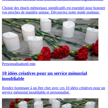
Choisir des rituels mémoriaux significatifs est essentiel pour honorer
vos proches de manière unique. Découvrez notre guide pratique.
Personnalisation
6
min
10 idées créatives pour un service mémorial
inoubliable
Rendez hommage à un être cher avec ces 10 idées créatives pour un
service mémorial inoubliable et personnalisé.