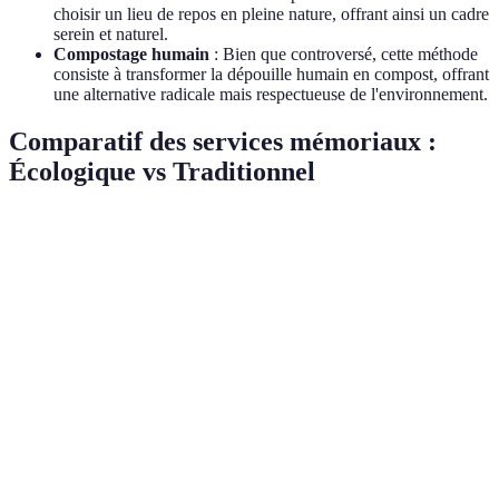
choisir un lieu de repos en pleine nature, offrant ainsi un cadre
serein et naturel.
Compostage humain
: Bien que controversé, cette méthode
consiste à transformer la dépouille humain en compost, offrant
une alternative radicale mais respectueuse de l'environnement.
Comparatif des services mémoriaux :
Écologique vs Traditionnel
Critère
Services Mémoriaux Écologiques
Services M
Matériaux
Biodégradables, naturels
Métaux, bois
Impact
Faible
Élevé
environnemental
Coût
Variable, souvent moins cher
Souvent plu
Options
Très variées
Limitées
personnalisées