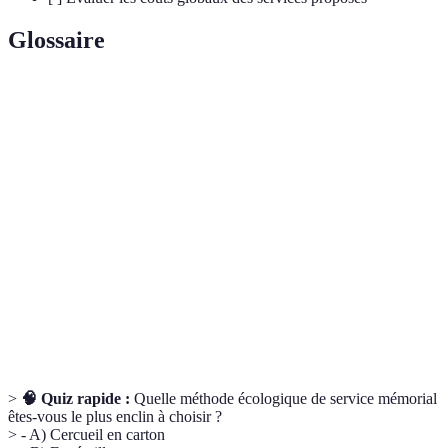
Glossaire
Terme
Définition
Cercueil
Un cercueil fabriqué à partir de matériaux
écologique
biodégradables, sans traitements chimiques.
Funérailles
Des obsèques organisées dans un cadre naturel et
vertes
respectueux de l'environnement.
Un processus permettant de transformer un corps
Compostage
humain en compost, offrant une alternative
humain
durable.
>
🧠 Quiz rapide :
Quelle méthode écologique de service mémorial
êtes-vous le plus enclin à choisir ?
> - A) Cercueil en carton