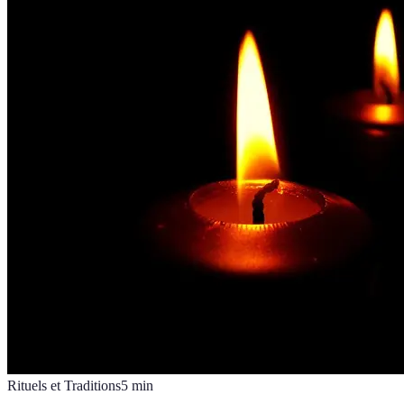
Rituels et Traditions
5
min