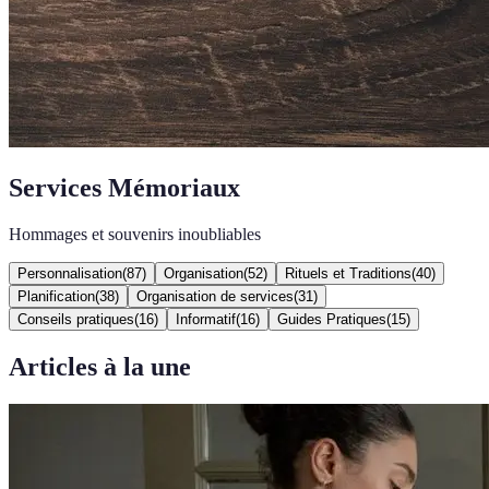
Services Mémoriaux
Hommages et souvenirs inoubliables
Personnalisation
(
87
)
Organisation
(
52
)
Rituels et Traditions
(
40
)
Planification
(
38
)
Organisation de services
(
31
)
Conseils pratiques
(
16
)
Informatif
(
16
)
Guides Pratiques
(
15
)
Articles à la une